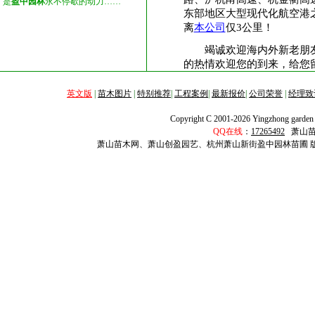
是
盈中园林
永不停歇的动力……
东部地区大型现代化航空港
离
本公司
仅3公里！
竭诚欢迎海内外新老朋友
的热情欢迎您的到来，给您
英文版
|
苗木图片
|
特别推荐
|
工程案例
|
最新报价
|
公司荣誉
|
经理致
Copyright C 2001-2026 Yingzhong garden A
QQ在线
：
17265492
萧山
萧山苗木网、萧山创盈园艺、杭州萧山新街盈中园林苗圃