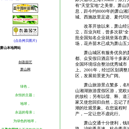
有"天堂宝地"之美誉。萧
息，距今约8000年的萧山
城、西施故里足迹、夏代印
改革开放以来，萧山经济
立，百业兴旺，曾多次获"
批全国知名企业就坐落在萧
(点击拷贝图片)
场，花卉苗木已成为萧山五
萧山本地网站
萧山城区有服务优良的萧
都、众安假日酒店等十多家
创盈园艺
全国环境综合整治优秀城市
萧山网
上。2001年，经过区划调
区，发展前景更为广阔。
萧山旅游景点繁多，名特优
绿色，
山湘湖旅游度假区游，览欧
永恒的主题；
的放松；另有以儒、释、道三
家又使您回归自然，忘记了所
地球，
潮的壮观景象。在您返程时
永远的母亲；
产，一定让您不虚此行。
为绿色的地球，
萧山交通十分便利，钱塘
路、沪杭甬高速、杭金衢高速