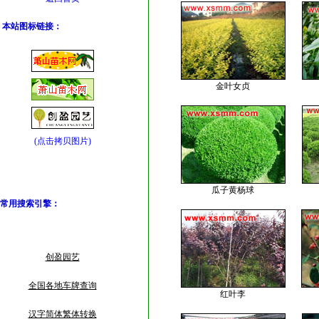
本站图标链接：
金叶女贞
(点击拷贝图片)
瓜子黄杨球
常用搜索引擎
：
创盈园艺
全国各地车牌查询
红叶李
汉字简体繁体转换