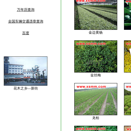
万年历查询
全国车辆交通违章查询
金边黄杨
百度
金丝梅
花木之乡---新街
龙柏