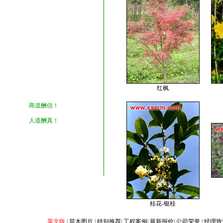
红枫
商道酬信！
人道酬真！
桂花-银桂
英文版
|
苗木图片
|
特别推荐
|
工程案例
|
最新报价
|
公司荣誉
|
经理致