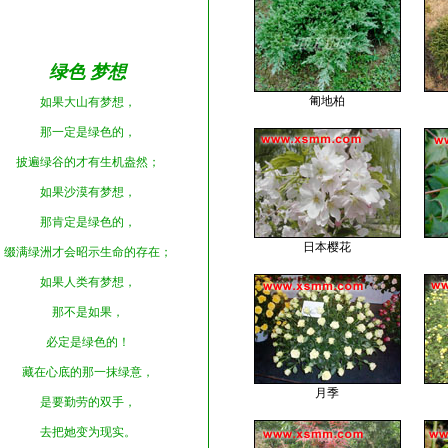
绿色
梦想
匍地柏
如果大山有梦想，
那一定是绿色的，
披遍绿谷的才有生机盎然；
如果沙漠有梦想，
那肯定是绿色的，
日本樱花
缀满绿洲才会昭示生命的存在；
如果人类有梦想，
那不是如果，
必定是绿色的！
藏在心底的那一抹绿意，
月季
是要勤劳的双手，
去把她变为现实。