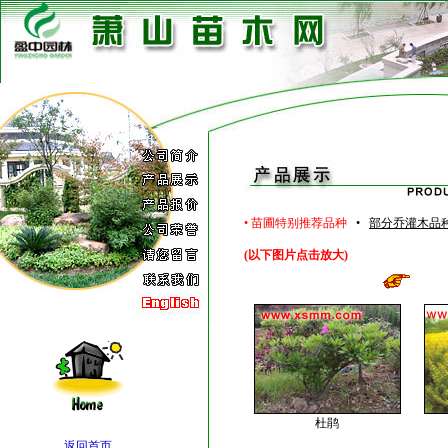
• 苗圃特别推荐品种
•
部分乔灌木品
(以下图片点击放大)
公
杜鹃
返回首页