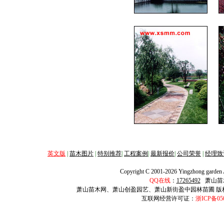
英文版
|
苗木图片
|
特别推荐
|
工程案例
|
最新报价
|
公司荣誉
|
经理致
Copyright C 2001-2026 Yingzhong garden Al
QQ在线
：
17265492
萧山苗
萧山苗木网、萧山创盈园艺、萧山新街盈中园林苗圃
版
互联网经营许可证：
浙ICP备05