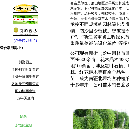
会会员单位，萧山地区颇具历史和规模
木企业。专业种植及经营绿化苗木，低
程用苗。品种较多，规格较全、质量可
合理。专业提供最新苗木行情与供求信
承接不同规模的园林绿化及
物、防沙固沙植被。曾被授予
户”、“浙江省重点工程绿化首
(点击拷贝图片)
重质量创诚信绿化单位”等多
综合常用网址：
公司现有新街（盈中园林苗
面积600余亩，花木品种40
创盈园艺
地100余亩，涉及红叶石楠
全国列车时刻查询
棘、红花继木等百余个品种。
手机号归属地查询
苗，成为南疆北陲均宜种植
各地天气预报查询
十多年来，公司苗木销售遍
国内机票查询
万年历查询
绿色，
永恒的主题；