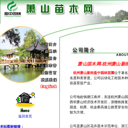
萧山苗木网-杭州萧山
杭州萧山新街盈中园林苗圃
位于著名
名度和美誉度。公司以绿化工程苗木种
容器育苗产业。
公司地处钱塘江南岸，东连杭州萧山国
西邻萧山经济技术开发区，浙赣铁路复线
国道、杭甬、杭金衢高速公路贯穿全街
较为方便。
返回首页
公司是萧山区花卉苗木示范单位、浙江
本站图标链接：