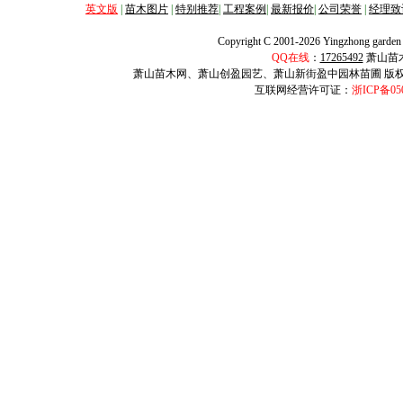
英文版
|
苗木图片
|
特别推荐
|
工程案例
|
最新报价
|
公司荣誉
|
经理致
Copyright C 2001-2026 Yingzhong garden A
QQ在线
：
17265492
萧山苗
萧山苗木网、萧山创盈园艺、萧山新街盈中园林苗圃
版
互联网经营许可证：
浙ICP备05